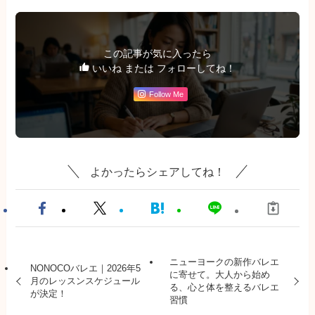
この記事が気に入ったら
いいね または フォローしてね！
Follow Me
よかったらシェアしてね！
ニューヨークの新作バレエ
NONOCOバレエ｜2026年5
に寄せて。大人から始め
月のレッスンスケジュール
る、心と体を整えるバレエ
が決定！
習慣